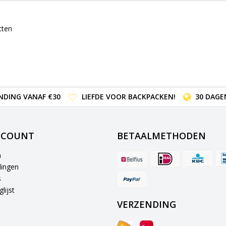
cten
NDING VANAF €30
LIEFDE VOOR BACKPACKEN!
30 DAGE
CCOUNT
BETAALMETHODEN
n
lingen
s
lijst
VERZENDING