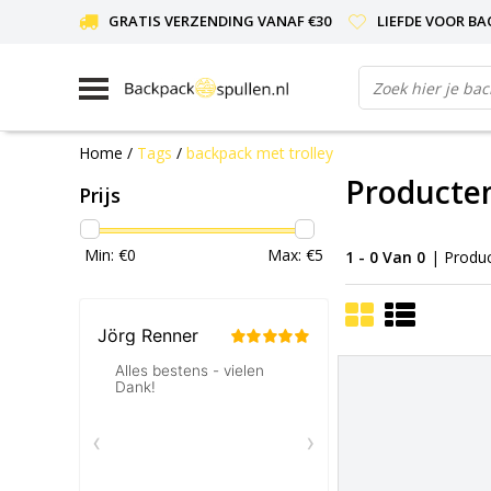
GRATIS VERZENDING VANAF €30
LIEFDE VOOR BA
Home
/
Tags
/
backpack met trolley
Producten
Prijs
Min: €
0
Max: €
5
1 - 0 Van 0
| Produ