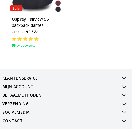
Sale
Osprey
Fairview 55l
backpack dames +
€170,-
daypack travelpack
€179,95
OP VOORRAAD
KLANTENSERVICE
MIJN ACCOUNT
BETAALMETHODEN
VERZENDING
SOCIALMEDIA
CONTACT