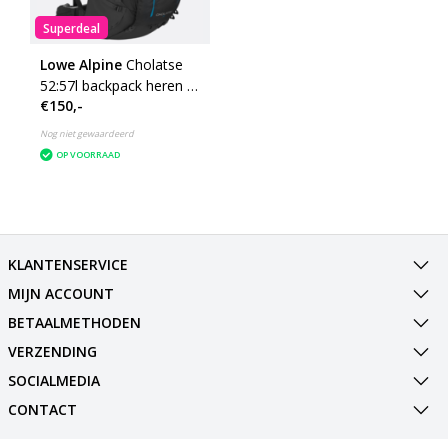
Superdeal
Lowe Alpine
Cholatse
52:57l backpack heren -
€150,-
black
Nog niet gewaardeerd
OP VOORRAAD
KLANTENSERVICE
MIJN ACCOUNT
BETAALMETHODEN
VERZENDING
SOCIALMEDIA
CONTACT