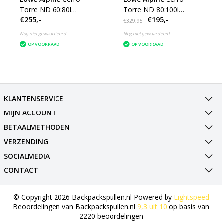
Torre ND 60:80l
Torre ND 80:100l
€255,-
€195,-
backpack dames - Dark
backpack dames - Dark
€329,95
Slate
Slate
Nog niet gewaardeerd
Nog niet gewaardeerd
OP VOORRAAD
OP VOORRAAD
KLANTENSERVICE
MIJN ACCOUNT
BETAALMETHODEN
VERZENDING
SOCIALMEDIA
CONTACT
© Copyright 2026 Backpackspullen.nl Powered by
Lightspeed
Beoordelingen van
Backpackspullen.nl
9,3
uit
10
op basis van
2220
beoordelingen