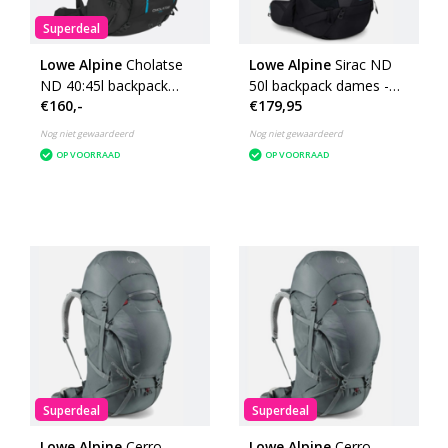
Superdeal
Lowe Alpine
Cholatse
Lowe Alpine
Sirac ND
ND 40:45l backpack
50l backpack dames -
€160,-
€179,95
dames - black
Ebony
Nog niet gewaardeerd
Nog niet gewaardeerd
OP VOORRAAD
OP VOORRAAD
Superdeal
Superdeal
Lowe Alpine
Cerro
Lowe Alpine
Cerro