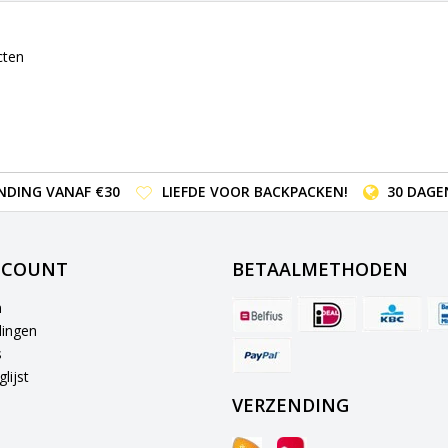
cten
NDING VANAF €30
LIEFDE VOOR BACKPACKEN!
30 DAGE
CCOUNT
BETAALMETHODEN
n
lingen
s
lijst
VERZENDING