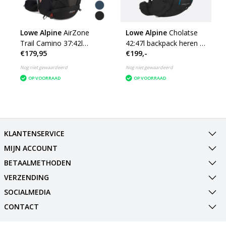
Lowe Alpine
AirZone
Lowe Alpine
Cholatse
Trail Camino 37:42l
42:47l backpack heren -
€179,95
€199,-
wandelrugzak -
zwart
meerdere kleuren
Nog niet gewaardeerd
Nog niet gewaardeerd
OP VOORRAAD
OP VOORRAAD
KLANTENSERVICE
MIJN ACCOUNT
BETAALMETHODEN
VERZENDING
SOCIALMEDIA
CONTACT