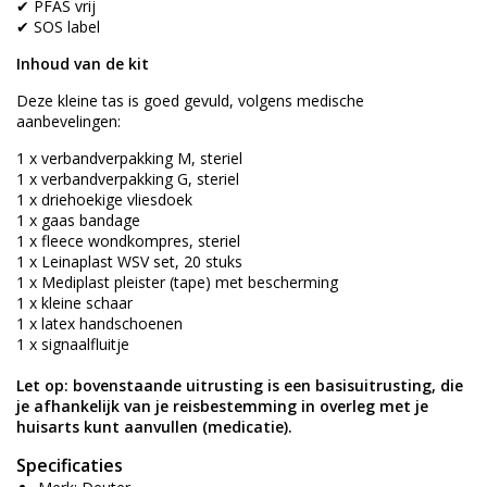
✔ PFAS vrij
✔ SOS label
Inhoud van de kit
Deze kleine tas is goed gevuld, volgens medische
aanbevelingen:
1 x verbandverpakking M, steriel
1 x verbandverpakking G, steriel
1 x driehoekige vliesdoek
1 x gaas bandage
1 x fleece wondkompres, steriel
1 x Leinaplast WSV set, 20 stuks
1 x Mediplast pleister (tape) met bescherming
1 x kleine schaar
1 x latex handschoenen
1 x signaalfluitje
Let op: bovenstaande uitrusting is een basisuitrusting, die
je afhankelijk van je reisbestemming in overleg met je
huisarts kunt aanvullen (medicatie).
Specificaties