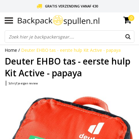
GRATIS VERZENDING VANAF €30
0
LIEFDE VOOR BACKPACKEN!
30 DAGEN GRATIS RETOUR
Home
/
Deuter EHBO tas - eerste hulp Kit Active - papaya
Deuter EHBO tas - eerste hulp
Kit Active - papaya
|
Schrijf je eigen review