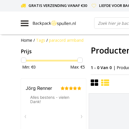
GRATIS VERZENDING VANAF €30
LIEFDE VOOR BA
Home
/
Tags
/
paracord armband
Producte
Prijs
Min: €
0
Max: €
5
1 - 0 Van 0
| Produ