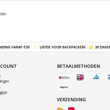
cten
NDING VANAF €30
LIEFDE VOOR BACKPACKEN!
30 DAGE
CCOUNT
BETAALMETHODEN
n
lingen
s
lijst
VERZENDING